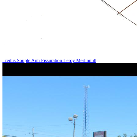
Treillis Souple Anti Fissuration Leroy Merlinnull