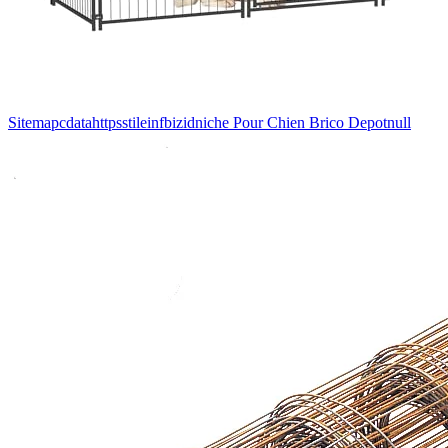
Sitemapcdatahttpsstileinfbizidniche Pour Chien Brico Depotnull