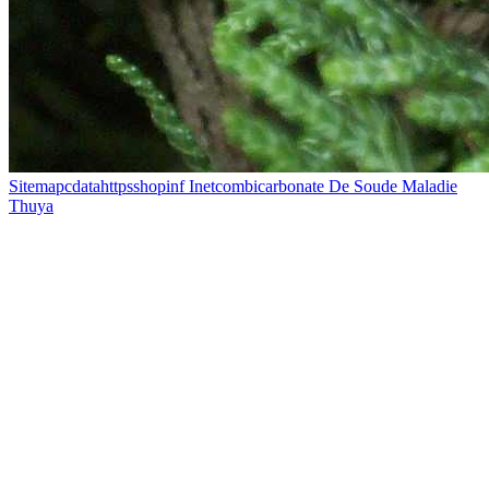
Sitemapcdatahttpsshopinf Inetcombicarbonate De Soude Maladie
Thuya