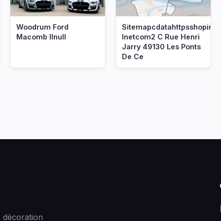
Woodrum Ford
Sitemapcdatahttpsshopinf
Macomb Ilnull
Inetcom2 C Rue Henri
Jarry 49130 Les Ponts
De Ce
 décoration