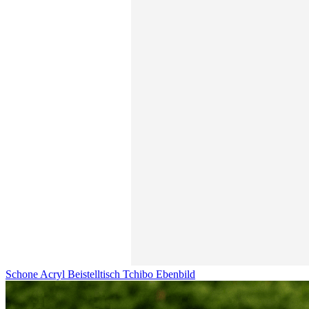
Schone Acryl Beistelltisch Tchibo Ebenbild