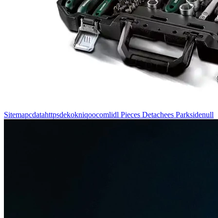
Sitemapcdatahttpsdekokniqoocomlidl Pieces Detachees Parksidenull