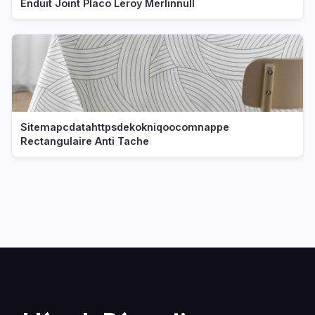
Enduit Joint Placo Leroy Merlinnull
Sitemapcdatahttpsdekokniqoocomnappe
Rectangulaire Anti Tache