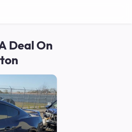
A Deal On
ston