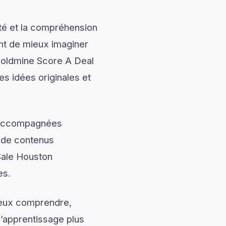
ité et la compréhension
ent de mieux imaginer
 Goldmine Score A Deal
s idées originales et
t accompagnées
t de contenus
Sale Houston
es.
mieux comprendre,
l’apprentissage plus