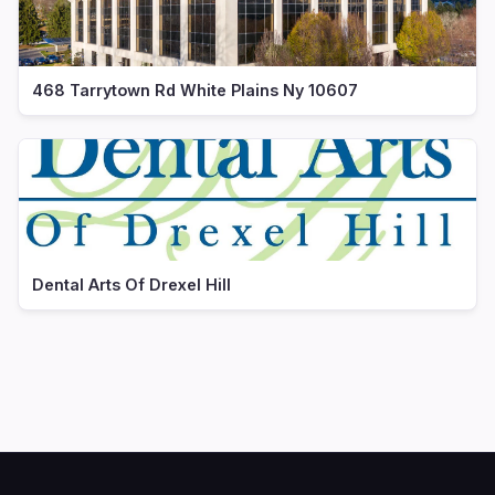
468 Tarrytown Rd White Plains Ny 10607
Dental Arts Of Drexel Hill