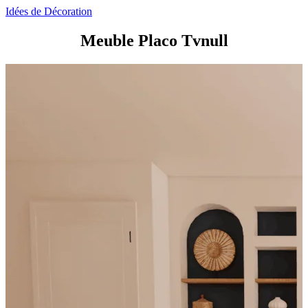
Idées de Décoration
Meuble Placo Tvnull