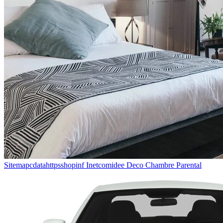
Sitemapcdatahttpsshopinf Inetcomidee Deco Chambre Parental