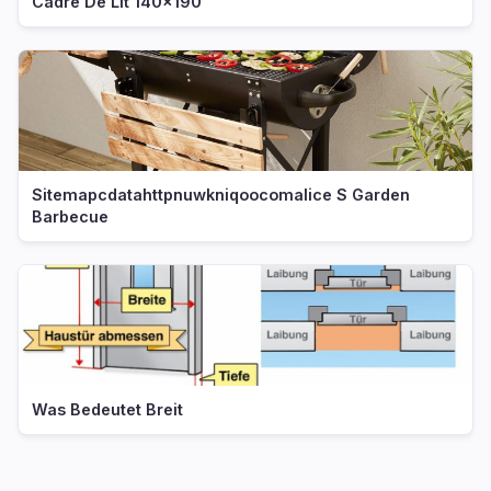
Cadre De Lit 140x190
Sitemapcdatahttpnuwkniqoocomalice S Garden
Barbecue
Was Bedeutet Breit