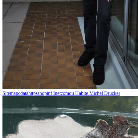
Sitemapcdatahttpsshopinf Inetcomou Habite Michel Drucker