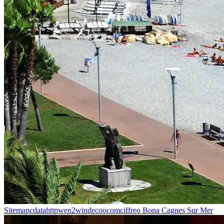
Sitemapcdatahttpwen2windecoocomciffreo Bona Cagnes Sur Mer